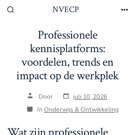
Inhoud
NVECP
overslaan
Zoeken
Me
toggle
Professionele
kennisplatforms:
voordelen, trends en
impact op de werkplek
Berichtdatum
Auteur
Door
juli 10, 2026
van
bericht
Categorieën
In
Onderwijs & Ontwikkeling
Wat zijn professionele